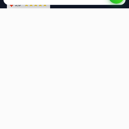
Продукты
RadistWeb
Каскад
Рассылки
Автопрогрев номеров
Партнёрство
Интеграторам
Открытое API
Ресурсы
Цены
Блог