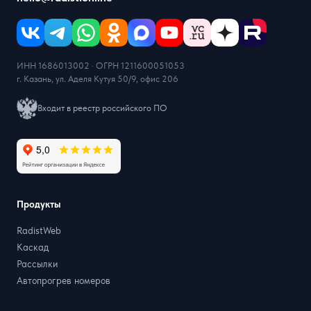
ИНН 1686013002 · ОГРН 1211600051053
г. Казань, ул. Аделя Кутуя 50/9, офис 206
Входит в реестр российского ПО
Продукты
RadistWeb
Каскад
Рассылки
Автопрогрев номеров