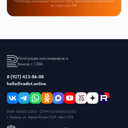
* WhatsApp принадлежит компании Meta, признанной экстремистской
на территории РФ.
Интеграции мессенджеров и
банков с CRM.
8 (927) 423-86-08
hello@radist.online
ИНН 1686013002 · ОГРН 1211600051053
г. Казань, ул. Аделя Кутуя 50/9, офис 206