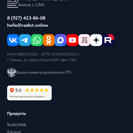
банков с CRM.
8 (927) 423-86-08
hello@radist.online
ИНН 1686013002 · ОГРН 1211600051053
г. Казань, ул. Аделя Кутуя 50/9, офис 206
Входит в реестр российского ПО
Продукты
RadistWeb
Каскад