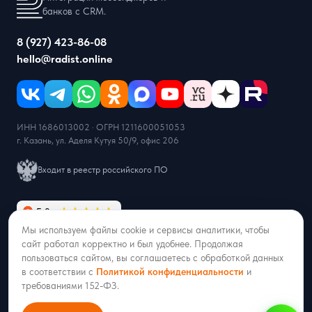
банков с CRM.
8 (927) 423-86-08
hello@radist.online
ИНН 1686013002 · ОГРН 1211600051053
г. Казань, ул. Аделя Кутуя 50/9, офис 206
Входит в реестр российского ПО
Мы используем файлы cookie и сервисы аналитики, чтобы
сайт работал корректно и был удобнее. Продолжая
пользоваться сайтом, вы соглашаетесь с обработкой данных
Продукты
в соответствии с
Политикой конфиденциальности
и
требованиями 152-ФЗ.
RadistWeb
Каскад