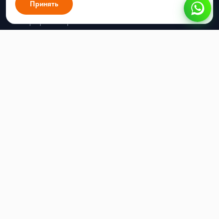
Принять
Рассылки
Автопрогрев номеров
Партнёрство
Интеграторам
Открытое API
Ресурсы
Цены
Блог
Кейсы
Генератор QR-кода для WhatsApp
Генератор ссылок для WhatsApp
Калькулятор стоимости WABA
Интеграции