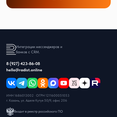
Интеграции мессенджеров и
банков с CRM.
8 (927) 423-86-08
hello@radist.online
ИНН 1686013002 · ОГРН 1211600051053
г. Казань, ул. Аделя Кутуя 50/9, офис 206
Входит в реестр российского ПО