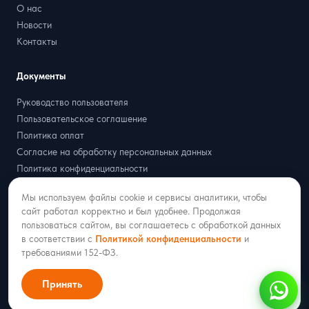
О нас
Новости
Контакты
Документы
Руководство пользователя
Пользовательское соглашение
Политика оплат
Согласие на обработку персональных данных
Политика конфиденциальности
Договор оферта
Мы используем файлы cookie и сервисы аналитики, чтобы
Партнёрская оферта
сайт работал корректно и был удобнее. Продолжая
пользоваться сайтом, вы соглашаетесь с обработкой данных
в соответствии с
Политикой конфиденциальности
и
требованиями 152-ФЗ.
2018–2026 ООО «РАДИСТ ОНЛАЙН»
* WhatsApp принадлежит компании Meta, признанной экстремистской и
Принять
запрещённой на территории РФ.