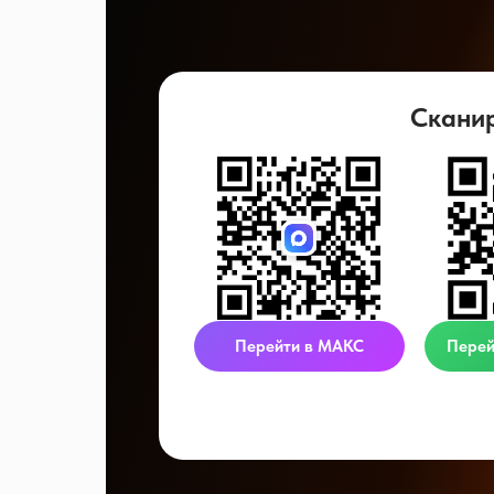
Скани
Перейти в МАКС
Перей