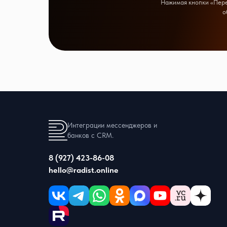
Нажимая кнопки «Перей
о
Интеграции мессенджеров и
банков с CRM.
8 (927) 423-86-08
hello@radist.online