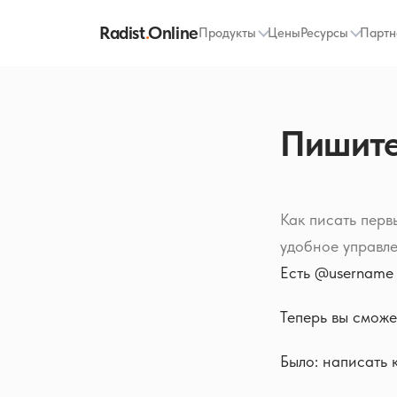
Radist
.
Online
Продукты
Цены
Ресурсы
Партн
Пишите
Как писать перв
удобное управл
Есть @username
Теперь вы сможе
Было: написать 