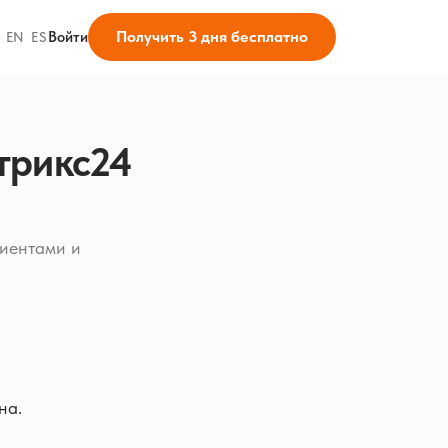
Получить 3 дня бесплатно
Войти
·
EN
·
ES
трикс24
лиентами и
на.