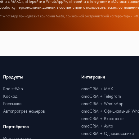
ти в МАКС», «Перейти в WhatsApp*», «Перейти в Telegram» и «Оставить заявк
бработку персональных данных в соответствии с
пользовательским соглашени
* WhatsApp принадлежит компании Meta, признанной экстремистской на территории РФ.
Продукты
Интеграции
RadistWeb
amoCRM + MAX
Каскад
amoCRM + Telegram
Рассылки
amoCRM + WhatsApp
Автопрогрев номеров
amoCRM + Официальный Wha
amoCRM + Вконтакте
amoCRM + Avito
Партнёрство
amoCRM + Одноклассники
Интеграторам