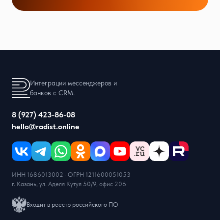
Интеграции мессенджеров и
банков с CRM.
8 (927) 423-86-08
hello@radist.online
ИНН 1686013002 · ОГРН 1211600051053
г. Казань, ул. Аделя Кутуя 50/9, офис 206
Входит в реестр российского ПО