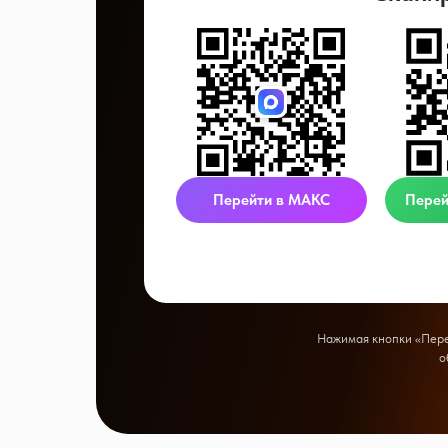
Перейти в МАКС
Перей
Нажимая кнопки «Перей
о