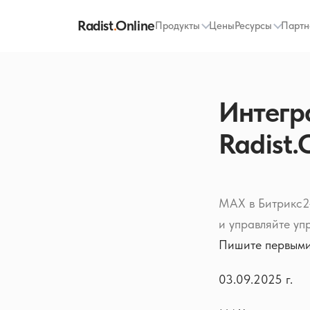
Radist
.
Online
Продукты
Цены
Ресурсы
Партн
Интегр
Radist.
MAX в Битрикс24
и управляйте уп
Пишите первыми
03.09.2025 г.