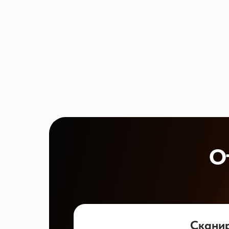
О
Скани