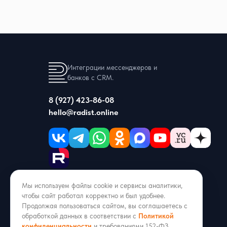
Интеграции мессенджеров и
банков с CRM.
8 (927) 423-86-08
hello@radist.online
ИНН 1686013002 · ОГРН 1211600051053
Мы используем файлы cookie и сервисы аналитики,
г. Казань, ул. Аделя Кутуя 50/9, офис 206
чтобы сайт работал корректно и был удобнее.
Продолжая пользоваться сайтом, вы соглашаетесь с
Входит в реестр российского ПО
обработкой данных в соответствии с
Политикой
конфиденциальности
и требованиями 152-ФЗ.