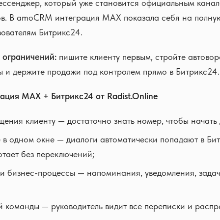
ссенджер, который уже становится официальным канал
ов. В amoCRM интеграция MAX показала себя на полную
зователям Битрикс24.
 ограничений:
пишите клиенту первым, стройте автовор
 и держите продажи под контролем прямо в Битрикс24.
ация MAX + Битрикс24 от Radist.Online
ения клиенту — достаточно знать номер, чтобы начать 
 в одном окне — диалоги автоматически попадают в Би
тает без переключений;
и бизнес-процессы — напоминания, уведомления, зада
й команды — руководитель видит все переписки и распр