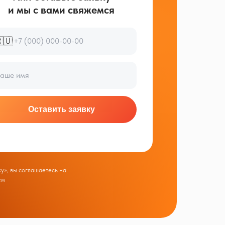
и мы с вами свяжемся
🇺
Оставить заявку
у», вы соглашаетесь на
ем