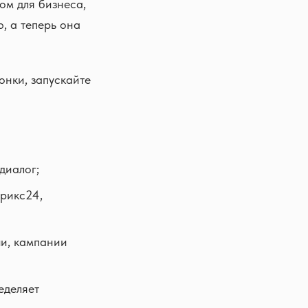
ом для бизнеса,
, а теперь она
онки, запускайте
диалог;
трикс24,
чи, кампании
еделяет