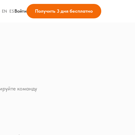
Получить 3 дня бесплатно
Войти
·
EN
·
ES
ируйте команду