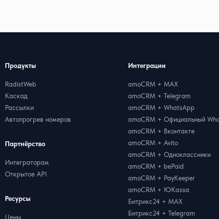
Продукты
Интеграции
RadistWeb
amoCRM + MAX
Каскад
amoCRM + Telegram
Рассылки
amoCRM + WhatsApp
Автопрогрев номеров
amoCRM + Официальный Wha
amoCRM + Вконтакте
amoCRM + Avito
Партнёрство
amoCRM + Одноклассники
Интеграторам
amoCRM + bePaid
Открытое API
amoCRM + PayKeeper
amoCRM + ЮKassa
Ресурсы
Битрикс24 + MAX
Битрикс24 + Telegram
Цены