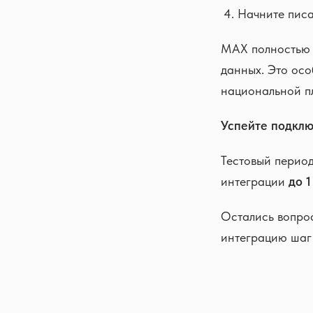
Начните писа
MAX полностью с
данных. Это осо
национальной п
Успейте подклю
Тестовый перио
интеграции
до 1
Остались вопро
интеграцию шаг