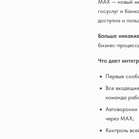
MAX — новый ме
госуслуг и банк
доступна и поль
Больше никаких
бизнес-процессы
Что дает интегр
Первые сообщ
Все входящие
команда рабо
Автоворонки 
через MAX;
Контроль все