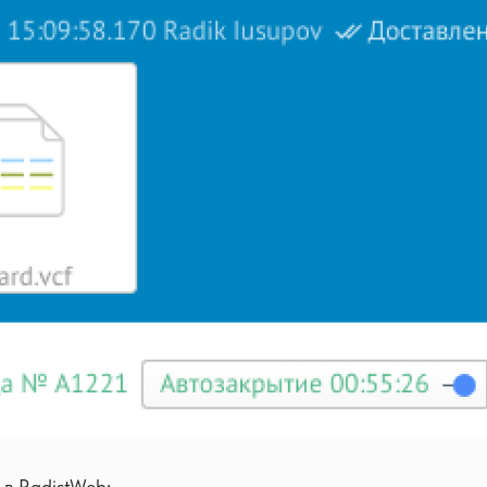
 в RadistWeb: