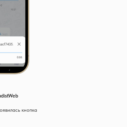
adistWeb
появилась кнопка