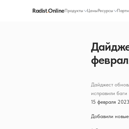
Radist
.
Online
Продукты
Цены
Ресурсы
Партн
Дайджес
феврал
Дайджест обновл
исправили баги
15 февраля 2023
Добавили новые