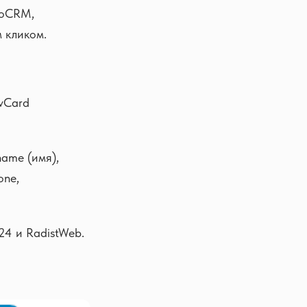
moCRM,
 кликом.
vCard
name (имя),
one,
4 и RadistWeb.