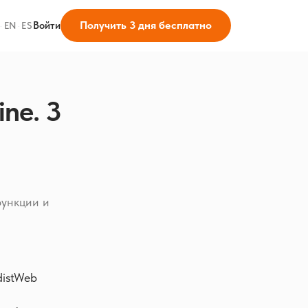
Получить 3 дня бесплатно
Войти
·
EN
·
ES
ne. 3
функции и
distWeb