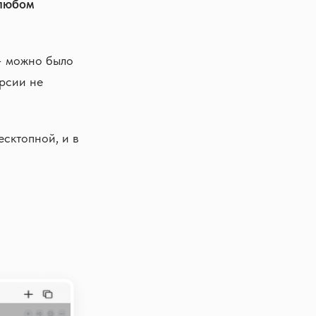
 любом
4 можно было
ерсии не
сктопной, и в