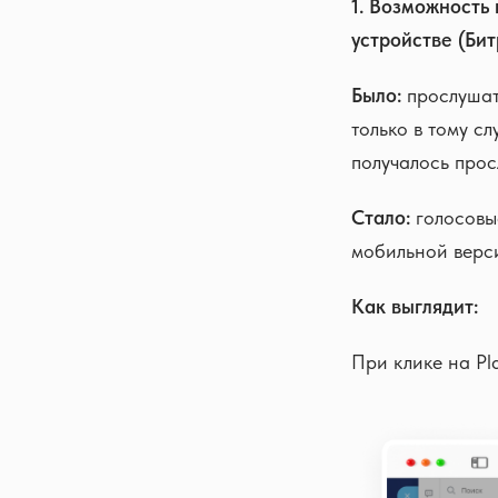
1. Возможность
устройстве (Би
Было:
прослушат
только в тому с
получалось про
Стало:
голосовые
мобильной верс
Как выглядит:
При клике на Pl