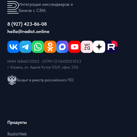
Интеграции мессенджеров и
банков с CRM.
8 (927) 423-86-08
hello@radist.online
ИНН 1686013002 · ОГРН 1211600051053
г. Казань, ул. Аделя Кутуя 50/9, офис 206
Входит в реестр российского ПО
Продукты
RadistWeb