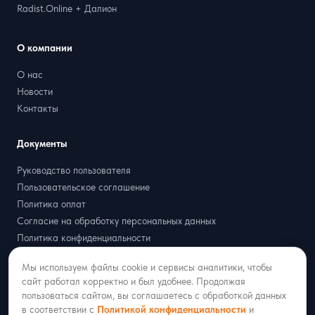
Radist.Online + Далион
О компании
О нас
Новости
Контакты
Документы
Руководство пользователя
Пользовательское соглашение
Политика оплат
Согласие на обработку персональных данных
Политика конфиденциальности
Договор оферта
Мы используем файлы cookie и сервисы аналитики, чтобы
Партнёрская оферта
сайт работал корректно и был удобнее. Продолжая
пользоваться сайтом, вы соглашаетесь с обработкой данных
в соответствии с
Политикой конфиденциальности
и