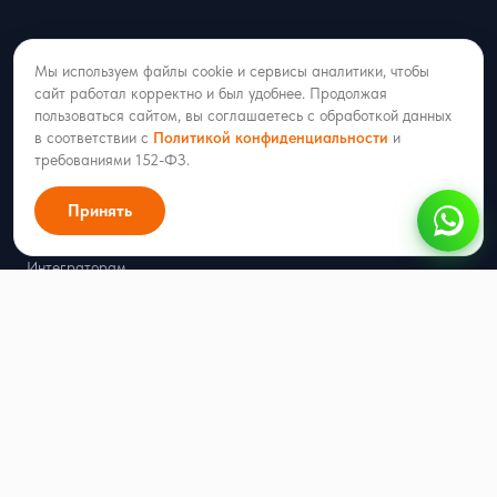
Продукты
Мы используем файлы cookie и сервисы аналитики, чтобы
RadistWeb
сайт работал корректно и был удобнее. Продолжая
пользоваться сайтом, вы соглашаетесь с обработкой данных
Каскад
в соответствии с
Политикой конфиденциальности
и
Рассылки
требованиями 152-ФЗ.
Автопрогрев номеров
Принять
Партнёрство
Интеграторам
Открытое API
Ресурсы
Цены
Блог
Кейсы
Генератор QR-кода для WhatsApp