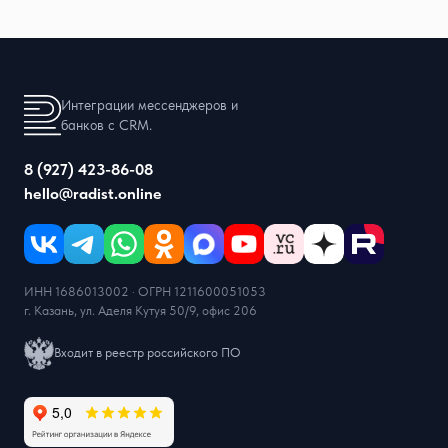
Интеграции мессенджеров и
банков с CRM.
8 (927) 423-86-08
hello@radist.online
ИНН 1686013002 · ОГРН 1211600051053
г. Казань, ул. Аделя Кутуя 50/9, офис 206
Входит в реестр российского ПО