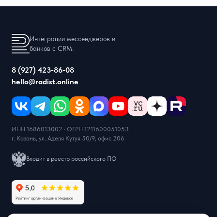
Интеграции мессенджеров и
банков с CRM.
8 (927) 423-86-08
hello@radist.online
ИНН 1686013002 · ОГРН 1211600051053
г. Казань, ул. Аделя Кутуя 50/9, офис 206
Входит в реестр российского ПО