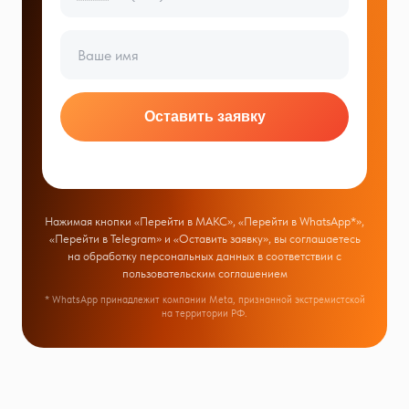
Оставить заявку
Нажимая кнопки «Перейти в МАКС», «Перейти в WhatsApp*»,
«Перейти в Telegram» и «Оставить заявку», вы соглашаетесь
на обработку персональных данных в соответствии с
пользовательским соглашением
* WhatsApp принадлежит компании Meta, признанной экстремистской
на территории РФ.