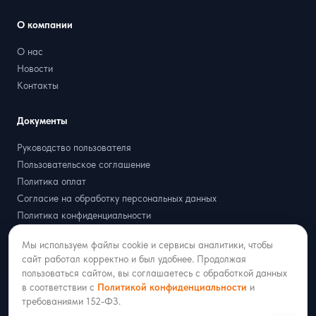
О компании
О нас
Новости
Контакты
Документы
Руководство пользователя
Пользовательское соглашение
Политика оплат
Согласие на обработку персональных данных
Политика конфиденциальности
Договор оферта
Мы используем файлы cookie и сервисы аналитики, чтобы
Партнёрская оферта
сайт работал корректно и был удобнее. Продолжая
пользоваться сайтом, вы соглашаетесь с обработкой данных
в соответствии с
Политикой конфиденциальности
и
требованиями 152-ФЗ.
2018–2026 ООО «РАДИСТ ОНЛАЙН»