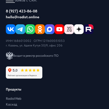
банков с CRM.
8 (927) 423-86-08
hello@radist.online
ИНН 1686013002 · ОГРН 1211600051053
г. Казань, ул. Аделя Кутуя 50/9, офис 206
Входит в реестр российского ПО
Продукты
RadistWeb
Каскад