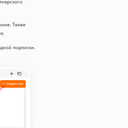
ртнерского
шние. Также
а.
одной подписки.