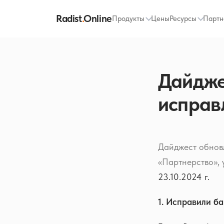
Radist
.
Online
Продукты
Цены
Ресурсы
Партн
Дайджес
исправ
Дайджест обновл
«Партнерство», 
23.10.2024 г.
1. Исправили ба