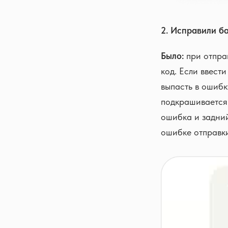
2. Исправили б
Было:
при отпра
код. Если ввест
выпасть в ошибк
подкрашивается 
ошибка и задни
ошибке отправк