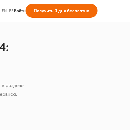
Получить 3 дня бесплатно
Войти
·
EN
·
ES
4:
 в разделе
ервиса.