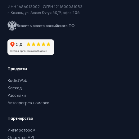
ИНН 1686013002 · ОГРН 1211600051053
г. Казань, ул. Аделя Кутуя 50/9, офис 206
Входит в реестр российского ПО
Продукты
RadistWeb
Каскад
Рассылки
Автопрогрев номеров
Партнёрство
Интеграторам
Открытое API