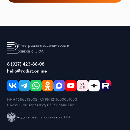
Интеграции мессенджеров и
банков с CRM.
8 (927) 423-86-08
hello@radist.online
ИНН 1686013002 · ОГРН 1211600051053
г. Казань, ул. Аделя Кутуя 50/9, офис 206
Входит в реестр российского ПО