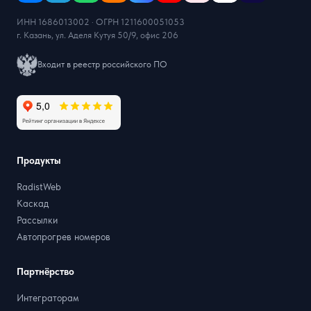
ИНН 1686013002 · ОГРН 1211600051053
г. Казань, ул. Аделя Кутуя 50/9, офис 206
Входит в реестр российского ПО
Продукты
RadistWeb
Каскад
Рассылки
Автопрогрев номеров
Партнёрство
Интеграторам