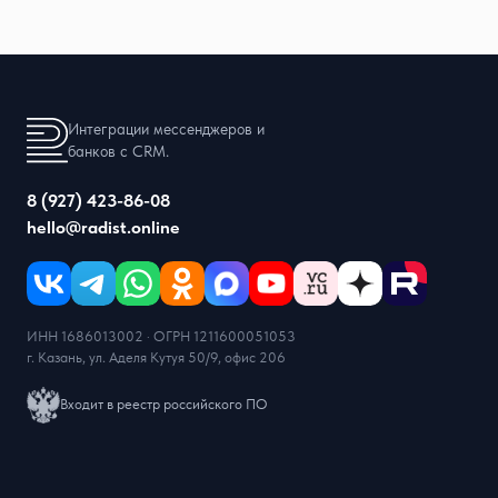
Интеграции мессенджеров и
банков с CRM.
8 (927) 423-86-08
hello@radist.online
ИНН 1686013002 · ОГРН 1211600051053
г. Казань, ул. Аделя Кутуя 50/9, офис 206
Входит в реестр российского ПО