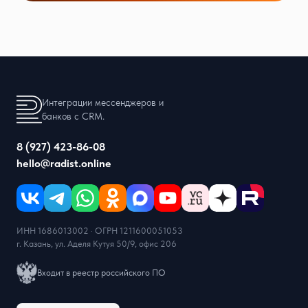
Интеграции мессенджеров и
банков с CRM.
8 (927) 423-86-08
hello@radist.online
ИНН 1686013002 · ОГРН 1211600051053
г. Казань, ул. Аделя Кутуя 50/9, офис 206
Входит в реестр российского ПО