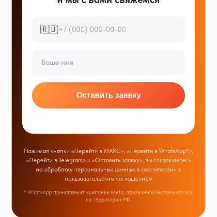
🇷🇺
Оставить заявку
Нажимая кнопки «Перейти в МАКС», «Перейти в WhatsApp*»,
«Перейти в Telegram» и «Оставить заявку», вы соглашаетесь
на обработку персональных данных в соответствии с
пользовательским соглашением
* WhatsApp принадлежит компании Meta, признанной экстремистской
на территории РФ.