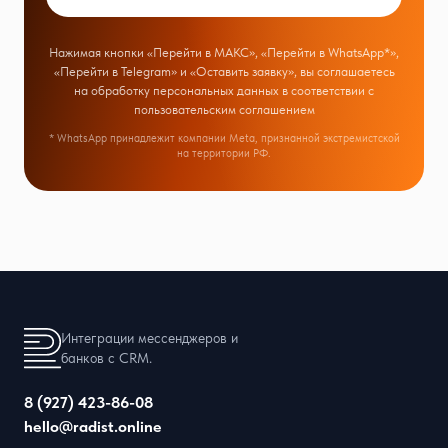
Нажимая кнопки «Перейти в МАКС», «Перейти в WhatsApp*»,
«Перейти в Telegram» и «Оставить заявку», вы соглашаетесь
на обработку персональных данных в соответствии с
пользовательским соглашением
* WhatsApp принадлежит компании Meta, признанной экстремистской
на территории РФ.
Интеграции мессенджеров и
банков с CRM.
8 (927) 423-86-08
hello@radist.online