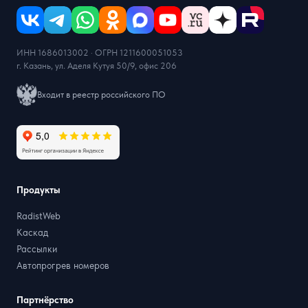
ИНН 1686013002 · ОГРН 1211600051053
г. Казань, ул. Аделя Кутуя 50/9, офис 206
Входит в реестр российского ПО
Продукты
RadistWeb
Каскад
Рассылки
Автопрогрев номеров
Партнёрство