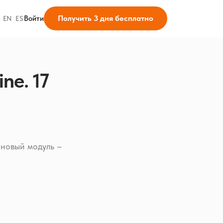
Получить 3 дня бесплатно
Войти
·
EN
·
ES
ne. 17
 новый модуль –