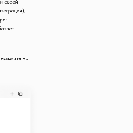
ки своей
теграция),
рез
отает.
и нажмите на