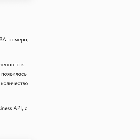
ABA-номера,
ченного к
 появилась
 количество
ness API, с