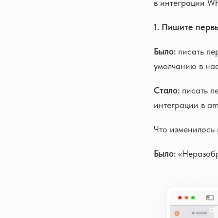
в интеграции Wh
1. Пишите пер
Было:
писать пер
умолчанию в нас
Стало:
писать п
интеграции в a
Что изменилось 
Было:
«Неразобр