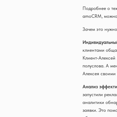
Подробнее о те
amoCRM, можно у
Зачем это нужн
Индивидуальный
клиентами обща
Клиент-Алексей 
полуслова. А ме
Алексея своими
Анализ эффекти
запустили рекла
аналитики обнар
заявки. Это пом