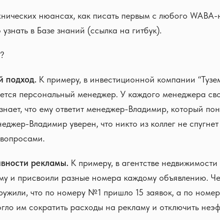
хнических нюансах, как писать первым с любого WABA-
знать в Базе знаний (ссылка на гитбук).
о?
 подход.
К примеру, в инвестиционной компании “Тузем
ется персональный менеджер. У каждого менеджера св
знает, что ему ответит менеджер-Владимир, который пон
неджер-Владимир уверен, что никто из коллег не спугнет
 вопросами.
вности рекламы.
К примеру, в агентстве недвижимости
му и присвоили разные номера каждому объявлению. Че
ужили, что по номеру №1 пришло 15 заявок, а по номе
огло им сократить расходы на рекламу и отключить неэ