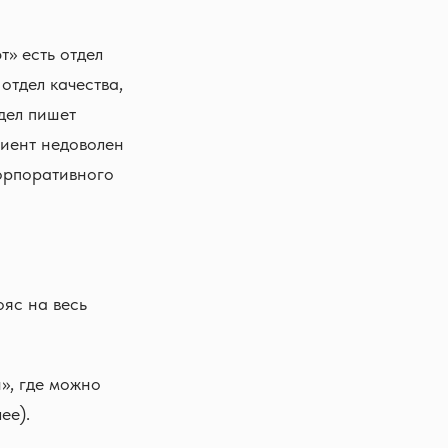
» есть отдел
отдел качества,
дел пишет
лиент недоволен
корпоративного
ояс на весь
», где можно
ее).