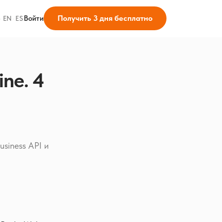
Получить 3 дня бесплатно
Войти
·
EN
·
ES
ne. 4
siness API и