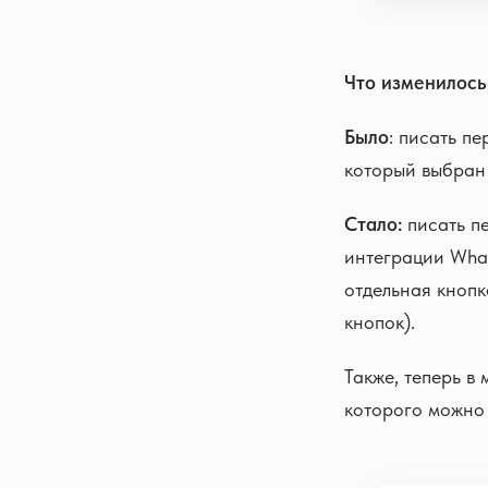
Что изменилос
Было
: писать п
который выбран
Стало:
писать пе
интеграции Wha
отдельная кнопк
кнопок).
Также, теперь в
которого можно 