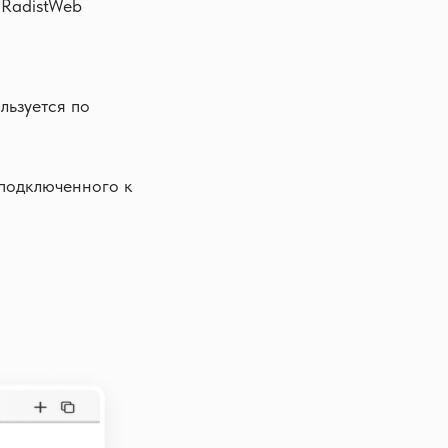
 RadistWeb
льзуется по
подключенного к