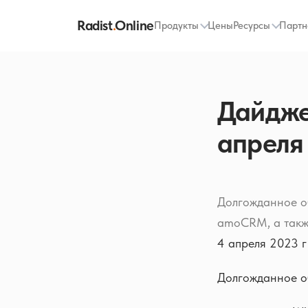
Radist
.
Online
Продукты
Цены
Ресурсы
Партн
Дайджес
апреля
Долгожданное об
amoCRM, а такж
4 апреля 2023 г
Долгожданное о