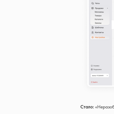
Стало:
«Неразоб