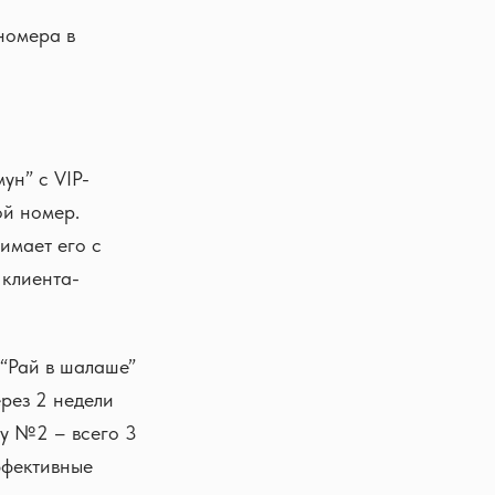
номера в
ун” с VIP-
ой номер.
имает его с
 клиента-
 “Рай в шалаше”
рез 2 недели
ру №2 – всего 3
ффективные