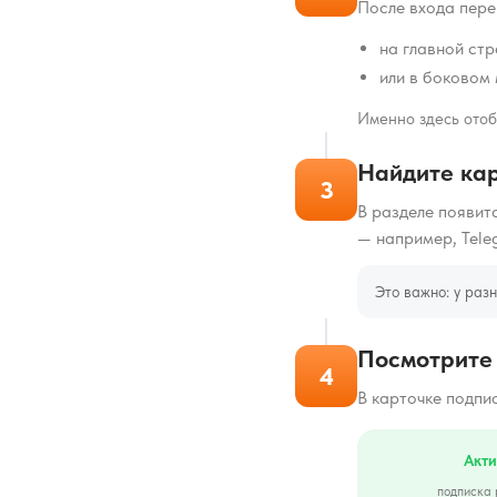
После входа пере
на главной ст
или в боковом
Именно здесь отоб
Найдите кар
3
В разделе появит
— например, Tele
Это важно: у раз
Посмотрите 
4
В карточке подпи
Акти
подписка 