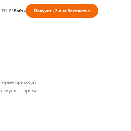
Получить 3 дня бесплатно
Войти
·
EN
·
ES
оторые приходят
о секунд — прямо