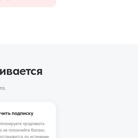
чивается
та.
чить подписку
 планируете продлевать
о не пополняйте баланс.
остановится по истечении