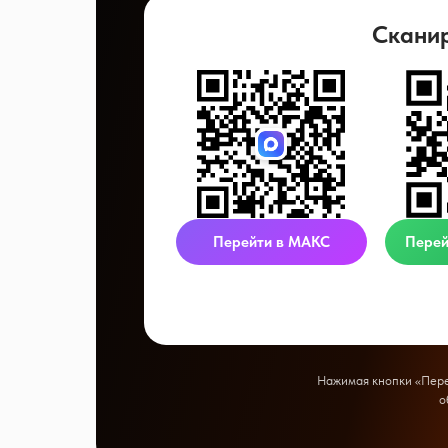
Скани
Перейти в МАКС
Перей
Нажимая кнопки «Перей
о