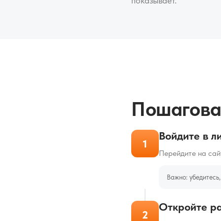
показывает.
Пошагова
Войдите в л
1
Перейдите на са
Важно: убедитесь,
Откройте ра
2