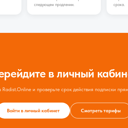
следующем продлении.
срока.
ерейдите в личный кабин
 Radist.Online и проверьте срок действия подписки пря
Войти в личный кабинет
Смотреть тарифы