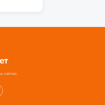
ет
мо сейчас.