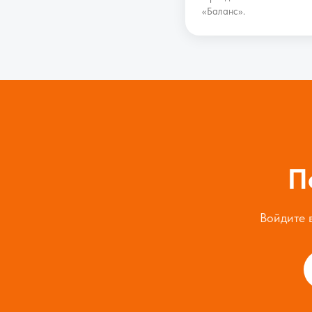
«Баланс».
П
Войдите в