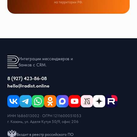
на территории РФ.
Интеграции мессенджеров и
банков с CRM.
8 (927) 423-86-08
hello@radist.online
ИНН 1686013002 · ОГРН 1211600051053
г. Казань, ул. Аделя Кутуя 50/9, офис 206
Входит в реестр российского ПО