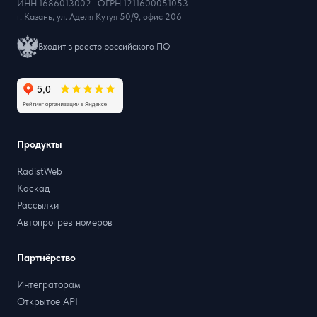
ИНН 1686013002 · ОГРН 1211600051053
г. Казань, ул. Аделя Кутуя 50/9, офис 206
Входит в реестр российского ПО
Продукты
RadistWeb
Каскад
Рассылки
Автопрогрев номеров
Партнёрство
Интеграторам
Открытое API