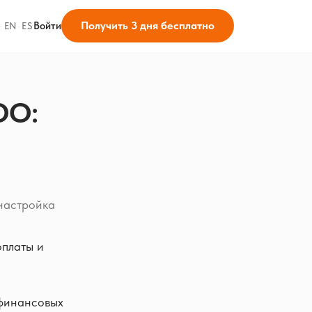
Получить 3 дня бесплатно
Войти
·
EN
·
ES
ОО:
настройка
оплаты и
 финансовых