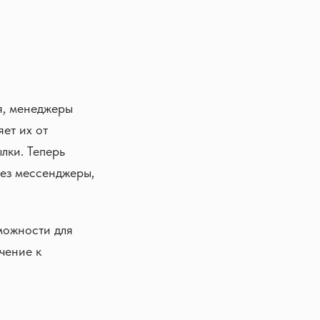
я, менеджеры
яет их от
лки. Теперь
рез мессенджеры,
можности для
чение к