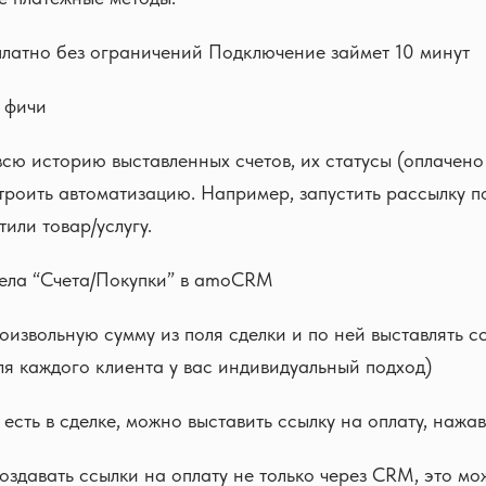
платно без ограничений Подключение займет 10 минут
 фичи
сю историю выставленных счетов, их статусы (оплачено
троить автоматизацию. Например, запустить рассылку п
или товар/услугу.
ела “Счета/Покупки” в amoCRM
извольную сумму из поля сделки и по ней выставлять сс
для каждого клиента у вас индивидуальный подход)
 есть в сделке, можно выставить ссылку на оплату, нажа
создавать ссылки на оплату не только через CRM, это мо