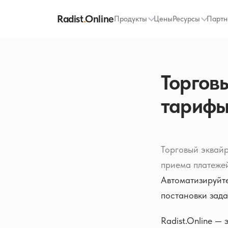
Radist
.
Online
Продукты
Цены
Ресурсы
Партн
Торгов
тарифы
Торговый эквай
приема платежей 
Автоматизируйте
постановки зад
Radist.Online —