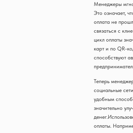
Менеджеры мгно
Это означает, ч
оплата не прошл
связаться с кли
цикл оплаты зна
карт и по QR-ко
способствуют а
предпринимателя
Теперь менеджер
социальные сети
удобным способо
значительно улу
денег.Использов
оплаты. Наприме