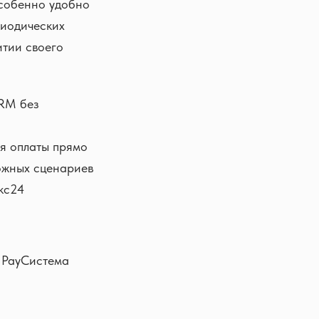
особенно удобно
риодических
итии своего
CRM без
я оплаты прямо
ложных сценариев
кс24
g PayСистема