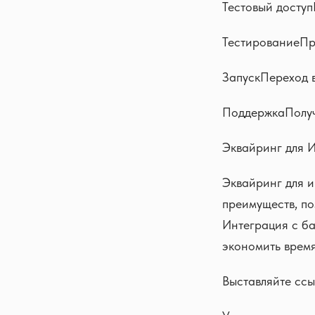
Тестовый доступ
ТестированиеПр
ЗапускПереход 
ПоддержкаПолуч
Эквайринг для 
Эквайринг для 
преимуществ, по
Интеграция с б
экономить время
Выставляйте ссы