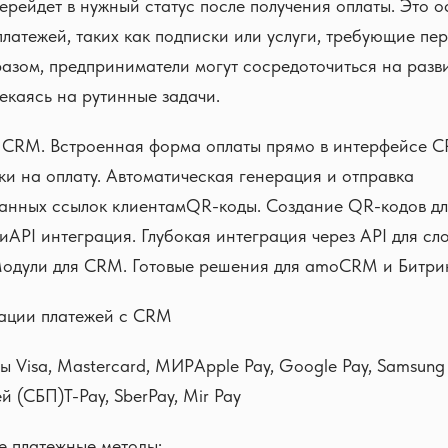
ерейдет в нужный статус после получения оплаты. Это 
платежей, таких как подписки или услуги, требующие пе
разом, предприниматели могут сосредоточиться на разв
лекаясь на рутинные задачи.
в CRM. Встроенная форма оплаты прямо в интерфейсе 
и на оплату. Автоматическая генерация и отправка
анных ссылок клиентамQR-коды. Создание QR-кодов дл
киAPI интеграция. Глубокая интеграция через API для с
одули для CRM. Готовые решения для amoCRM и Битри
ации платежей с CRM
ы Visa, Mastercard, МИРApple Pay, Google Pay, Samsun
й (СБП)T-Pay, SberPay, Mir Pay
 платежные методы: