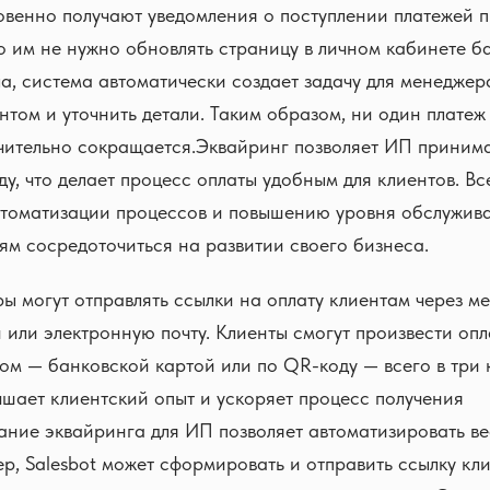
венно получают уведомления о поступлении платежей п
то им не нужно обновлять страницу в личном кабинете б
а, система автоматически создает задачу для менеджера
ентом и уточнить детали. Таким образом, ни один платеж 
чительно сокращается.Эквайринг позволяет ИП принима
ду, что делает процесс оплаты удобным для клиентов. Вс
втоматизации процессов и повышению уровня обслужива
м сосредоточиться на развитии своего бизнеса.
ы могут отправлять ссылки на оплату клиентам через м
 или электронную почту. Клиенты смогут произвести оп
м — банковской картой или по QR-коду — всего в три 
чшает клиентский опыт и ускоряет процесс получения
ание эквайринга для ИП позволяет автоматизировать ве
р, Salesbot может сформировать и отправить ссылку кли