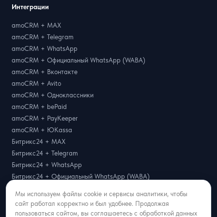
Интеграции
amoCRM + MAX
amoCRM + Telegram
amoCRM + WhatsApp
amoCRM + Официальный WhatsApp (WABA)
amoCRM + Вконтакте
amoCRM + Avito
amoCRM + Одноклассники
amoCRM + bePaid
amoCRM + PayKeeper
amoCRM + ЮKassa
Битрикс24 + MAX
Битрикс24 + Telegram
Битрикс24 + WhatsApp
Битрикс24 + Официальный WhatsApp (WABA)
Битрикс24 + Вконтакте
Мы используем файлы cookie и сервисы аналитики, чтобы
Битрикс24 + Avito
сайт работал корректно и был удобнее. Продолжая
Radist.Online + Albato
пользоваться сайтом, вы соглашаетесь с обработкой данных