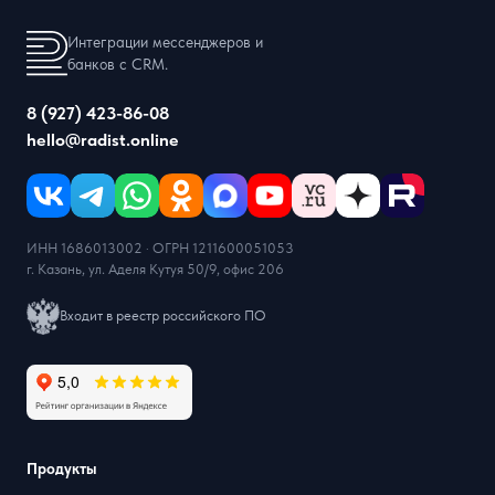
Интеграции мессенджеров и
банков с CRM.
8 (927) 423-86-08
hello@radist.online
ИНН 1686013002 · ОГРН 1211600051053
г. Казань, ул. Аделя Кутуя 50/9, офис 206
Входит в реестр российского ПО
Продукты