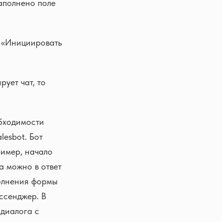
заполнено поле
й «Инициировать
ует чат, то
бходимости
lesbot. Бот
имер, начало
 можно в ответ
полнения формы
ессенджер. В
 диалога с