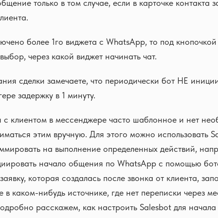
общение только в том случае, если в карточке контакта 
клиента.
лючено более 1го виджета с WhatsApp, то под кнопочко
выбор, через какой виджет начинать чат.
ания сделки замечаете, что периодически бот НЕ инициир
гере задержку в 1 минуту.
 с клиентом в мессенджере часто шаблонное и нет нео
маться этим вручную. Для этого можно использовать Sa
ммировать на выполнение определенных действий, напр
циировать начало общения по WhatsApp с помощью бота
заявку, которая создалась после звонка от клиента, за
е в каком-нибудь источнике, где нет переписки через м
подробно расскажем, как настроить Salesbot для начала