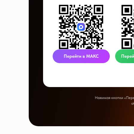
Перейти в МАКС
Перей
Нажимая кнопки «Перей
о