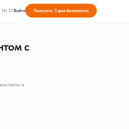
Получить 3 дня бесплатно
Войти
·
EN
·
ES
нтом с
 контакта и