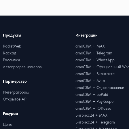
Продукты
Интеграции
RadistWeb
amoCRM + MAX
Каскад
amoCRM + Telegram
Рассылки
amoCRM + WhatsApp
Автопрогрев номеров
amoCRM + Официальный Wha
amoCRM + Вконтакте
amoCRM + Avito
Партнёрство
amoCRM + Одноклассники
Интеграторам
amoCRM + bePaid
Открытое API
amoCRM + PayKeeper
amoCRM + ЮKassa
Ресурсы
Битрикс24 + MAX
Битрикс24 + Telegram
Цены
Битрикс24 + WhatsApp