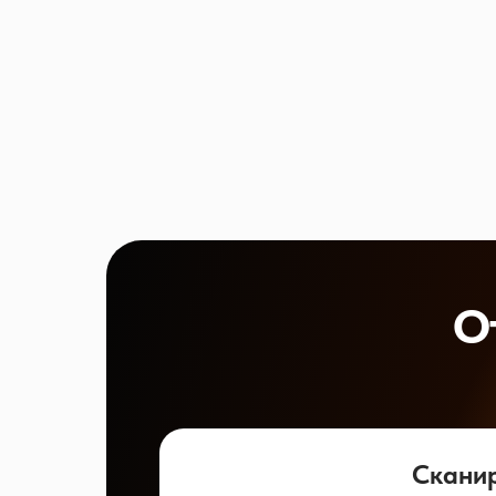
О
Скани