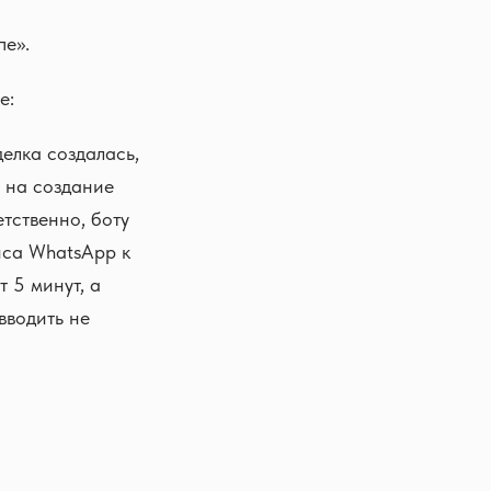
пе».
е:
елка создалась,
т на создание
етственно, боту
иса WhatsApp к
 5 минут, а
вводить не