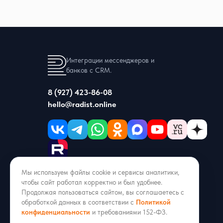
Интеграции мессенджеров и
банков с CRM.
8 (927) 423-86-08
hello@radist.online
Мы используем файлы cookie и сервисы аналитики,
ИНН 1686013002 · ОГРН 1211600051053
чтобы сайт работал корректно и был удобнее.
г. Казань, ул. Аделя Кутуя 50/9, офис 206
Продолжая пользоваться сайтом, вы соглашаетесь с
обработкой данных в соответствии с
Политикой
Входит в реестр российского ПО
конфиденциальности
и требованиями 152-ФЗ.