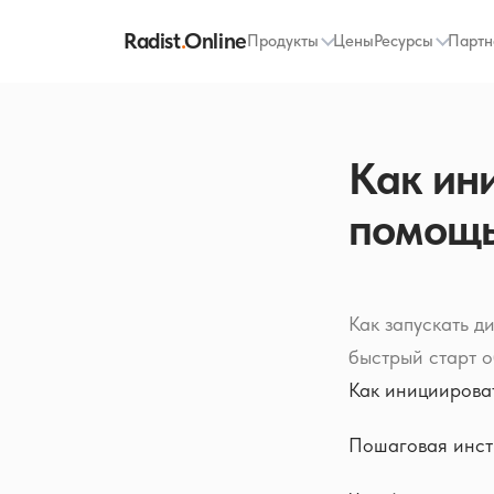
Radist
.
Online
Продукты
Цены
Ресурсы
Партн
Как ин
помощь
Как запускать д
быстрый старт 
Как инициироват
Пошаговая инст