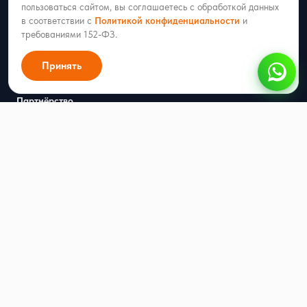
пользоваться сайтом, вы соглашаетесь с обработкой данных
RadistWeb
в соответствии с
Политикой конфиденциальности
и
Каскад
требованиями 152-ФЗ.
Рассылки
Принять
Автопрогрев номеров
Партнёрство
Интеграторам
Открытое API
Ресурсы
Цены
Блог
Кейсы
Генератор QR-кода для WhatsApp
Генератор ссылок для WhatsApp
Калькулятор стоимости WABA