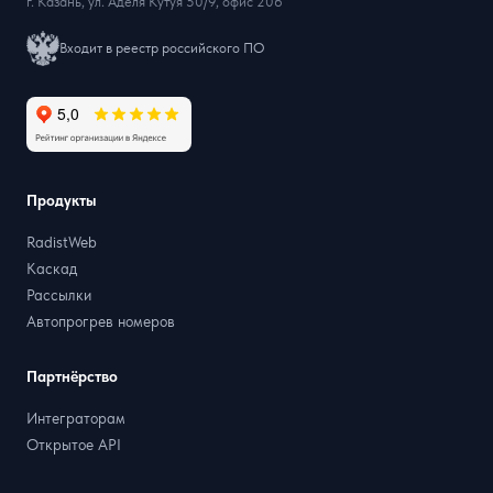
г. Казань, ул. Аделя Кутуя 50/9, офис 206
Входит в реестр российского ПО
Продукты
RadistWeb
Каскад
Рассылки
Автопрогрев номеров
Партнёрство
Интеграторам
Открытое API