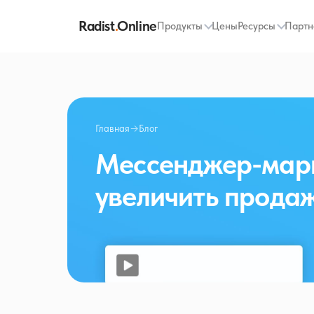
Radist
.
Online
Продукты
Цены
Ресурсы
Партн
Главная
→
Блог
Мессенджер-марк
увеличить прода