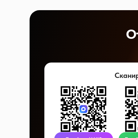
О
Скани