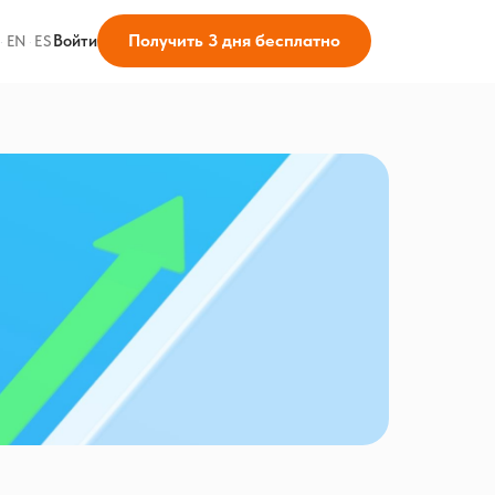
Получить 3 дня бесплатно
Войти
·
EN
·
ES