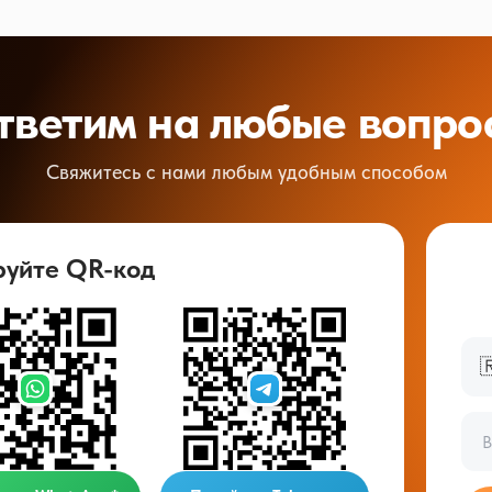
тветим на любые вопро
Свяжитесь с нами любым удобным способом
руйте QR-код
