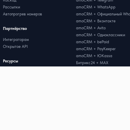
Каскад
amoCRM + Telegram
Рассылки
amoCRM + WhatsApp
Автопрогрев номеров
amoCRM + Официальный Wha
amoCRM + Вконтакте
amoCRM + Avito
Партнёрство
amoCRM + Одноклассники
Интеграторам
amoCRM + bePaid
Открытое API
amoCRM + PayKeeper
amoCRM + ЮKassa
Ресурсы
Битрикс24 + MAX
Битрикс24 + Telegram
Цены
Битрикс24 + WhatsApp
Блог
Битрикс24 + Официальный W
Кейсы
Битрикс24 + Вконтакте
Генератор QR-кода для WhatsApp
Битрикс24 + Avito
Генератор ссылок для WhatsApp
Radist.Online + Albato
Калькулятор стоимости WABA
Radist.Online + Part Soft
Radist.Online + Далион