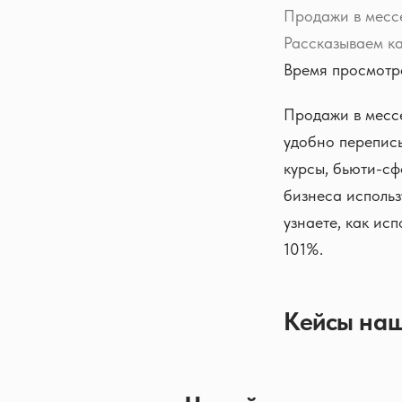
Продажи в мессен
Рассказываем ка
Время просмотра
Продажи в месс
удобно переписы
курсы, бьюти-сф
бизнеса исполь
узнаете, как ис
101%.
Кейсы наш