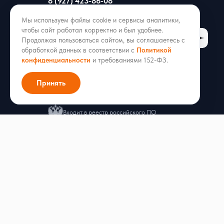
8 (927) 423-86-08
hello@radist.online
Мы используем файлы cookie и сервисы аналитики,
чтобы сайт работал корректно и был удобнее.
Продолжая пользоваться сайтом, вы соглашаетесь с
обработкой данных в соответствии с
Политикой
конфиденциальности
и требованиями 152-ФЗ.
ИНН 1686013002 · ОГРН 1211600051053
Принять
г. Казань, ул. Аделя Кутуя 50/9, офис 206
Входит в реестр российского ПО