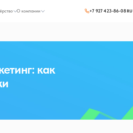
ёрство
О компании
+7 927 423-86-08
RU
етинг: как
жи