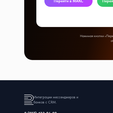
Перейти в МАКС
Перей
Нажимая кнопки «Перей
о
Интеграции мессенджеров и
банков с CRM.