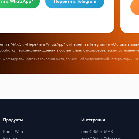
ти в WhatsApp*
Перейти в Telegram
ти в МАКС», «Перейти в WhatsApp*», «Перейти в Telegram» и «Оставить заявк
бработку персональных данных в соответствии с
пользовательским соглашени
* WhatsApp принадлежит компании Meta, признанной экстремистской на территории РФ.
Продукты
Интеграции
RadistWeb
amoCRM + MAX