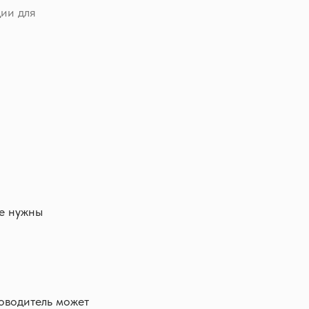
ции для
не нужны
оводитель может