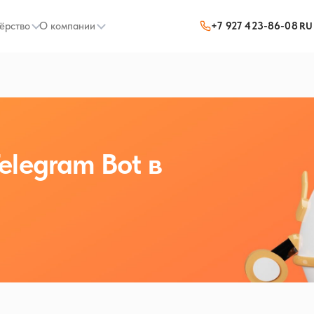
ёрство
О компании
+7 927 423-86-08
RU
elegram Bot в