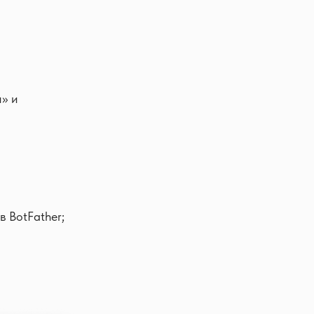
» и
в BotFather;