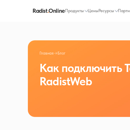
Radist
.
Online
Продукты
Цены
Ресурсы
Партн
Главная
→
Блог
Как подключить T
RadistWeb