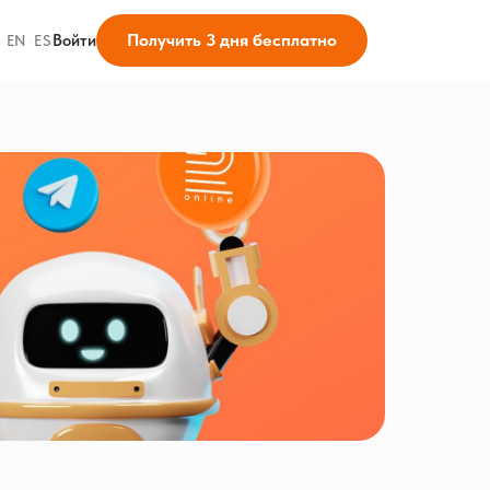
Получить 3 дня бесплатно
Войти
·
EN
·
ES