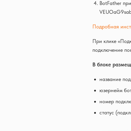
BotFather пр
VEUOaG9sab
Подробная инс
При клике «Подк
подключение поя
В блоке размещ
название под
юзернейм бота
номер подкл
статус (подк