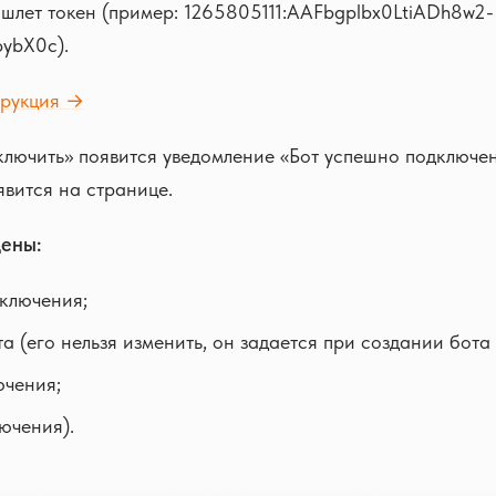
ишлет токен (пример: 1265805111:AAFbgplbx0LtiADh8w2-
ybX0c).
трукция →
лючить» появится уведомление «Бот успешно подключен
вится на странице.
ены:
ключения;
 (его нельзя изменить, он задается при создании бота 
ючения;
лючения).