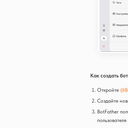
Как создать бот
Откройте
@B
Создайте ново
BotFather по
пользователя 