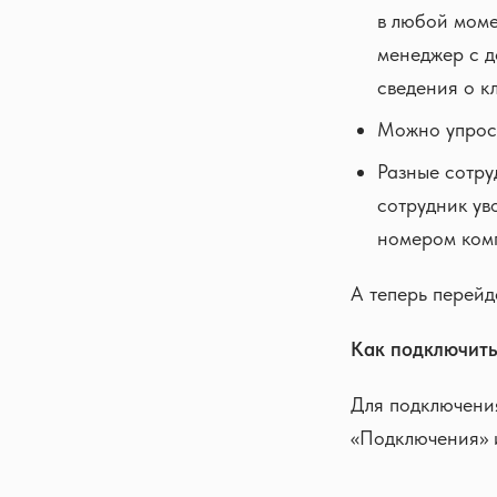
в любой моме
менеджер с д
сведения о к
Можно упрос
Разные сотру
сотрудник уво
номером ком
А теперь перейд
Как подключить 
Для подключения
«Подключения» и