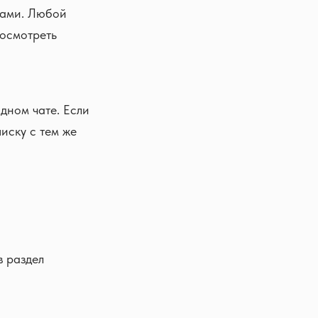
тами. Любой
посмотреть
дном чате. Если
писку с тем же
в раздел