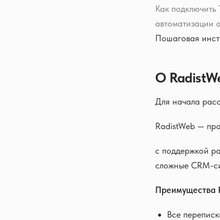
Как подключить 
автоматизации 
Пошаговая инст
О RadistW
Для начала расс
RadistWeb — пр
с поддержкой ра
сложные CRM-cи
Преимущества R
Все переписк