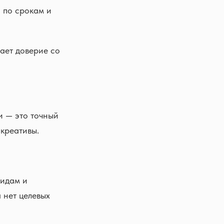
я по срокам и
шает доверие со
 — это точный
креативы.
лидам и
 нет целевых