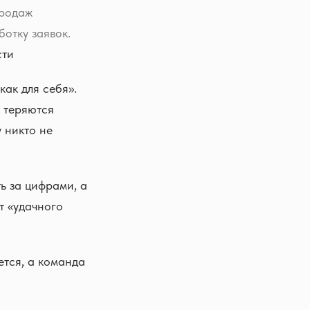
продаж
отку заявок.
сти
как для себя».
, теряются
у никто не
ь за цифрами, а
т «удачного
яется, а команда