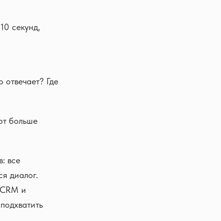
 10 секунд,
 отвечает? Где
ют больше
: все
ся диалог.
moCRM и
 подхватить