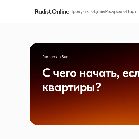
Radist
.
Online
Продукты
Цены
Ресурсы
Партн
Главная
→
Блог
С чего начать, ес
квартиры?