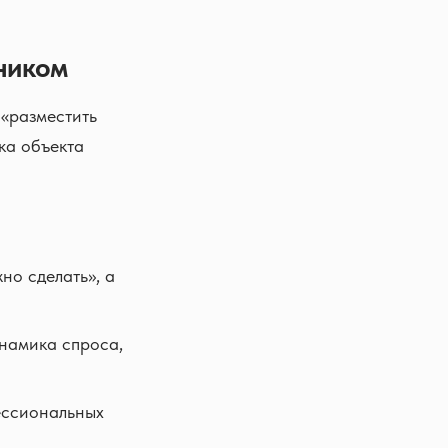
ником
о«разместить
ка объекта
но сделать», а
инамика спроса,
ессиональных