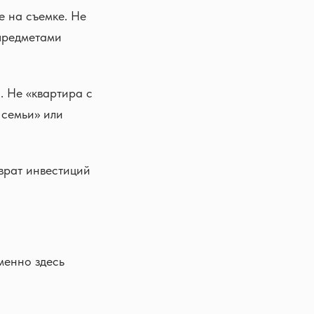
е на съемке. Не
предметами
. Не «квартира с
 семьи» или
врат инвестиций
менно здесь