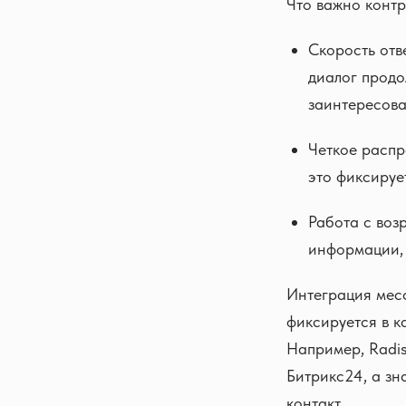
Что важно контр
Скорость отв
диалог продо
заинтересова
Четкое распр
это фиксируе
Работа с воз
информации, 
Интеграция месс
фиксируется в ка
Например, Radis
Битрикс24, а зн
контакт.