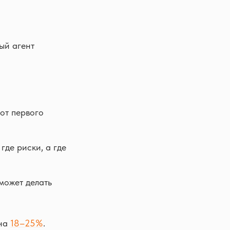
ый агент
от первого
 где риски, а где
может делать
 на
18–25%
.