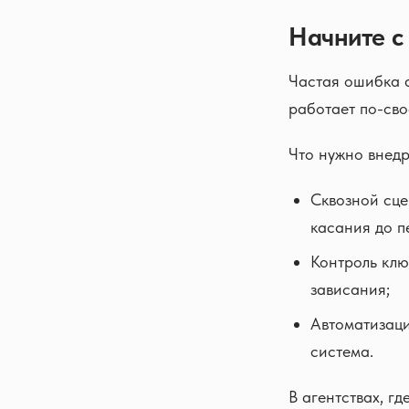
Начните с 
Частая ошибка а
работает по-сво
Что нужно внедр
Сквозной сце
касания до п
Контроль ключ
зависания;
Автоматизаци
система.
В агентствах, г