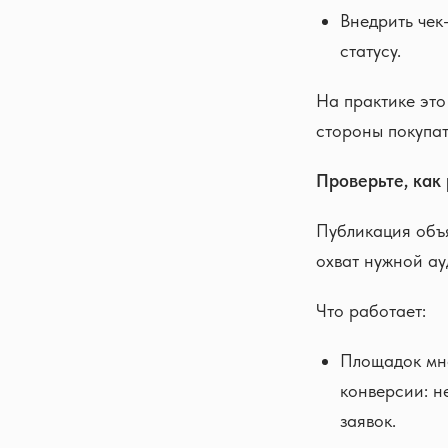
Внедрить чек
статусу.
На практике это
стороны покупат
Проверьте, как
Публикация объ
охват нужной а
Что работает:
Площадок мно
конверсии: н
заявок.