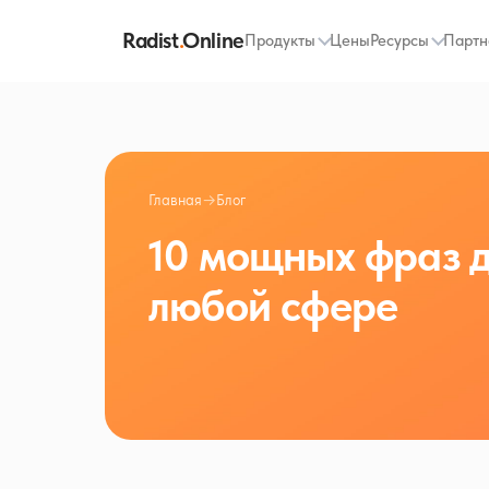
Radist
.
Online
Продукты
Цены
Ресурсы
Партн
Главная
→
Блог
10 мощных фраз 
любой сфере