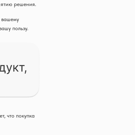
нятию решения.
к вашему
вашу пользу.
т, что покупка