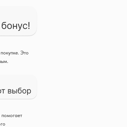
покупке. Это
вым.
, помогает
ого