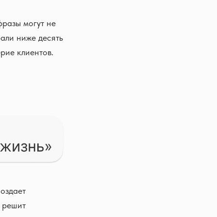
фразы могут не
рали ниже десять
рие клиентов.
создает
а решит