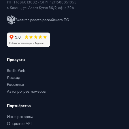
ИНН 1686013002 · ОГРН 1211600051053
г. Казань, ул. Аделя Кутуя 50/9, офис 206
Входит в реестр российского ПО
Продукты
RadistWeb
Каскад
Рассылки
Автопрогрев номеров
Партнёрство
Интеграторам
Открытое API