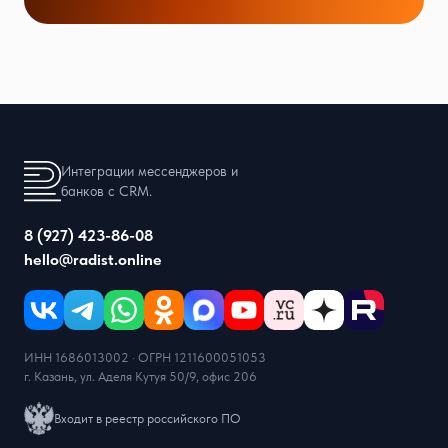
Интеграции мессенджеров и
банков с CRM.
8 (927) 423-86-08
hello@radist.online
ИНН 1686013002 · ОГРН 1211600051053
г. Казань, ул. Аделя Кутуя 50/9, офис 206
Входит в реестр российского ПО