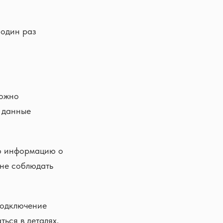
 один раз
Можно
е данные
сю информацию о
 не соблюдать
подключение
ься в деталях.