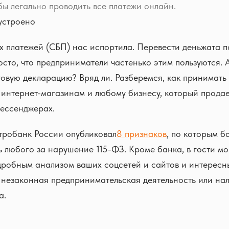
ы легально проводить все платежи онлайн.
 устроено
 платежей (СБП) нас испортила. Перевести деньжата п
осто, что предприниматели частенько этим пользуются. А
овую декларацию? Вряд ли. Разберемся, как принимать
интернет-магазинам и любому бизнесу, который продает
мессенджерах.
тробанк России опубликовал
8 признаков
, по которым б
ь любого за нарушение 115-ФЗ. Кроме банка, в гости мо
одробным анализом ваших соцсетей и сайтов и интерес
незаконная предпринимательская деятельность или нал
а.