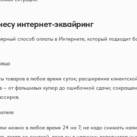
несу интернет-эквайринг
ярный способ оплаты в Интернете, который подходит б
авца
ы товаров в любое время суток; расширение клиентской
в – от фальшивых купюр до ошибочной сдачи; сокращен
ассиров.
пателя
ки можно в любое время 24 на 7; не надо снимать нали
ать товар со скидкой, пока он в наличии; дополнительны