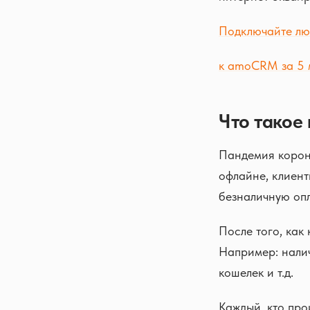
Подключайте лю
к amoCRM за 5 
Что такое
Пандемия корона
офлайне, клиент
безналичную опл
После того, как
Например: налич
кошелек и т.д.
Каждый, кто про