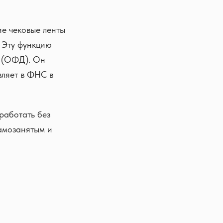
ие чековые ленты
. Эту функцию
х (ОФД). Он
вляет в ФНС в
работать без
амозанятым и