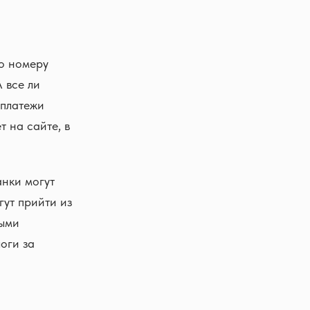
о номеру
 все ли
 платежи
 на сайте, в
анки могут
гут прийти из
ными
оги за