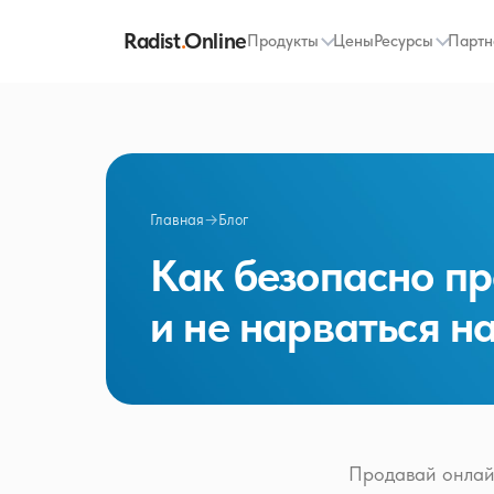
Radist
.
Online
Продукты
Цены
Ресурсы
Партн
Главная
→
Блог
Как безопасно пр
и не нарваться 
Продавай онлайн