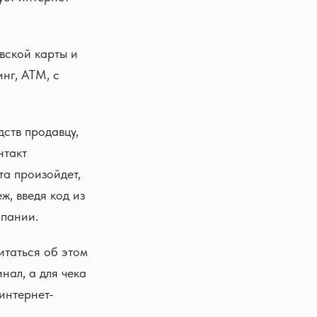
вской карты и
нг, АТМ, с
дств продавцу,
нтакт
та произойдет,
ж, введя код из
мпании.
итаться об этом
нал, а для чека
интернет-