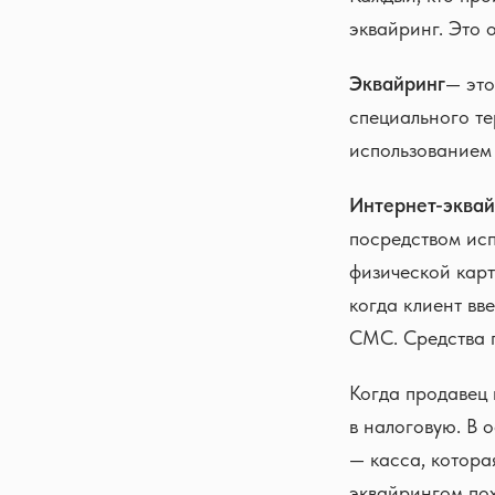
эквайринг. Это 
Эквайринг
— это
специального те
использованием 
Интернет-эквай
посредством исп
физической карт
когда клиент вв
СМС. Средства п
Когда продавец 
в налоговую. В 
— касса, котора
эквайрингом по