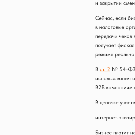
и закрытии смен
Сейчас, если би
в налоговые орг
передачи чеков
получает фискал
режиме реально
В
ст. 2
№ 54-ФЗ п
использования о
B2B компаниям 
В цепочке участв
интернет-эквай
Бизнес платит н