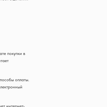
ате покупки в
итает
способы оплаты.
электронный
ует интернет-