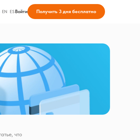
Получить 3 дня бесплатно
Войти
·
EN
·
ES
атье, что