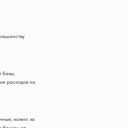
ольшинству
 базы;
ие расходов на
чные; можно за
е бонусы от