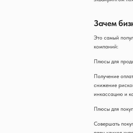
Зачем биз
Это самый попул
компаний:
Плюсы для прод
Получение оплат
cнижение риско
инкассацию и к
Плюсы для поку
Совершать покуп
пару кликов куп