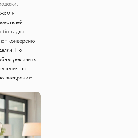
родажи.
ажам и
зователей
т боты для
ают конверсию
делки. По
обны увеличить
решения на
по внедрению.