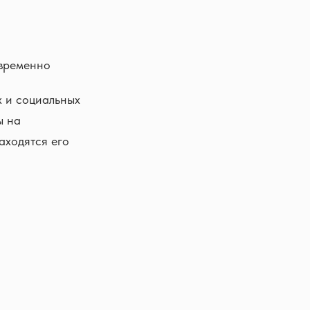
овременно
 и социальных
ы на
аходятся его