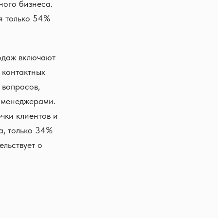
ного бизнеса.
ся только 54%
одаж включают
 контактных
 вопросов,
с менеджерами.
чки клиентов и
а, только 34%
ельствует о