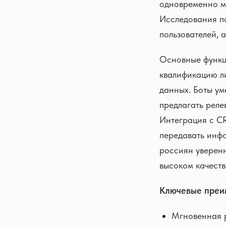
одновременно мн
Исследования по
пользователей, 
Основные функц
квалификацию ли
данных. Боты ум
предлагать реле
Интеграция с CR
передавать инф
россиян уверенн
высоком качест
Ключевые преи
Мгновенная р