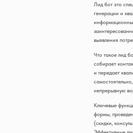
Лид бот это спе
генерации и ква
информационных
заинтересованн
выявления потре
Что такое лид б
собирает конта
и передает квал
самостоятельно,
непрерывную во
Ключевые функци
формы, проведен
(скидки, консул
Эффективные ли