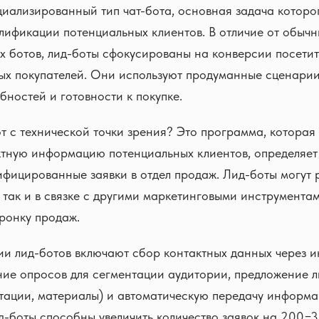
циализированный тип чат-бота, основная задача которо
лификации потенциальных клиентов. В отличие от обычн
 ботов, лид-боты сфокусированы на конверсии посетит
ых покупателей. Они используют продуманные сценари
бностей и готовности к покупке.
от с технической точки зрения? Это программа, которая
ктную информацию потенциальных клиентов, определяет
ифицированные заявки в отдел продаж. Лид-боты могут 
 так и в связке с другими маркетинговыми инструмента
ронку продаж.
и лид-ботов включают сбор контактных данных через 
ие опросов для сегментации аудитории, предложение 
ьтации, материалы) и автоматическую передачу информ
д-боты способны увеличить количество заявок на 200−