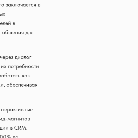
го заключается в
ых
елей в
и общения для
 через диалог
 их потребности
работать как
ми, обеспечивая
интерактивные
лид-магнитов
ации в CRM.
300% по