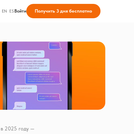
Получить 3 дня бесплатно
Войти
·
EN
·
ES
 в 2025 году —