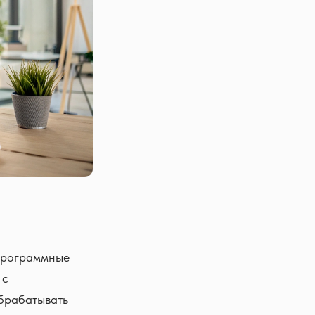
 программные
 с
брабатывать