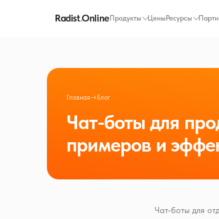
Radist
.
Online
Продукты
Цены
Ресурсы
Партн
Главная
→
Блог
Чат-боты для про
примеров и эффе
Чат-боты для от