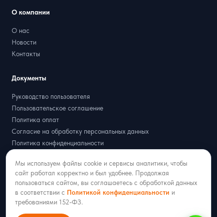
О компании
О нас
Новости
Контакты
Документы
Руководство пользователя
Пользовательское соглашение
Политика оплат
Согласие на обработку персональных данных
Политика конфиденциальности
Договор оферта
Мы используем файлы cookie и сервисы аналитики, чтобы
Партнёрская оферта
сайт работал корректно и был удобнее. Продолжая
пользоваться сайтом, вы соглашаетесь с обработкой данных
в соответствии с
Политикой конфиденциальности
и
требованиями 152-ФЗ.
2018–2026 ООО «РАДИСТ ОНЛАЙН»