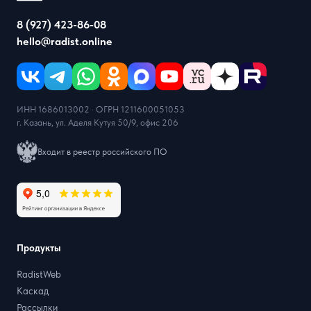
8 (927) 423-86-08
hello@radist.online
ИНН 1686013002 · ОГРН 1211600051053
г. Казань, ул. Аделя Кутуя 50/9, офис 206
Входит в реестр российского ПО
Продукты
RadistWeb
Каскад
Рассылки