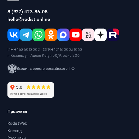
8 (927) 423-86-08
hello@radist.online
ИНН 1686013002 · ОГРН 1211600051053
г. Казань, ул. Аделя Кутуя 50/9, офис 206
Входит в реестр российского ПО
Продукты
RadistWeb
Каскад
Рассылки