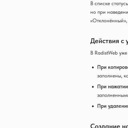
В списке статус
но при наведени
«Отклонённый»,
Действия с
В RadistWeb уже
При копиров
заполнены, к
При нажатии
заполненными
При удалени
Создание н