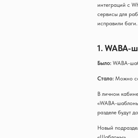
интеграций c Wh
сервисы для раб
исправили баги.
1. WABA-ш
Было:
WABA-шабл
Стало:
Можно со
В личном кабине
«WABA-шаблоны»,
разделе будут д
Новый подраздел
«Шаблоны».