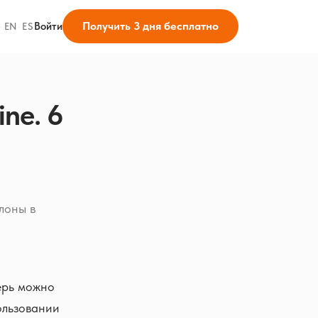
Получить 3 дня бесплатно
Войти
·
EN
·
ES
ne. 6
лоны в
перь можно
ользовании