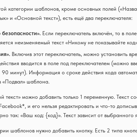
ой категории шаблонов, кроме основных полей («Назва
зык» и «Основной текст»), есть ещё два переключателя:
 безопасности».
Если переключатель включён, то в пол
ляется неизменяемый текст «Никому не показывайте код»
ия».
Включив этот переключатель, можно установить вр
действия вводится в поле под переключателем (можно вв
о 90 минут). Информация о сроке действия кода автома
в «Подвал» шаблона.
й текст» можно добавить только 1 переменную. Текст с
Facebook*, и его нельзя редактировать и что-то дописыв
но так: «Ваш код: {код}». Текст зависит от выбранного 
рии шаблонов нужно добавить кнопку. Есть 2 типа кноп