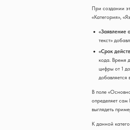
При создании эт
«Категория», «Я
«Заявление о
текст» добав
«Срок действ
кода. Время 
цифры от 1 д
добавляется 
В поле «Основно
определяет сам 
выглядеть пример
К данной катего