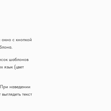
я окно с кнопкой
блона.
писок шаблонов
х язык (цвет
. При наведении
 выглядеть текст