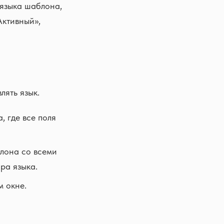
 языка шаблона,
Активный»,
лять язык.
 где все поля
лона со всеми
ра языка.
 окне.