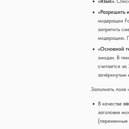
«Язык».
Списо
«Разрешить 
модерации Fa
запретить см
модерацию. 
«Основной те
эмодзи. В те
считается за
зачёркнутым 
Заполнять поля 
В качестве
за
заголовке мо
(переменные в