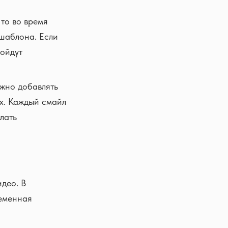
то во время
шаблона. Если
ройдут
ожно добавлять
ых. Каждый смайл
лать
идео. В
ременная