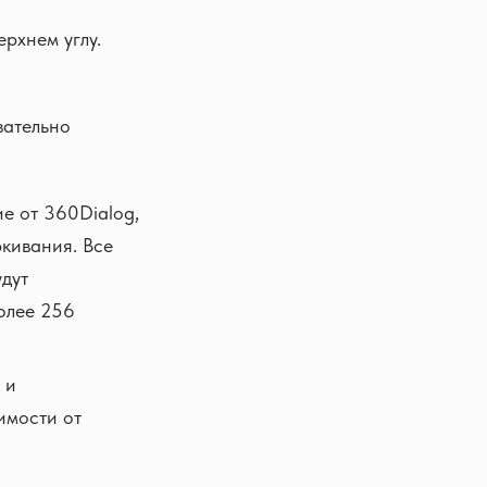
рхнем углу.
зательно
е от 360Dialog,
ркивания. Все
удут
олее 256
 и
имости от