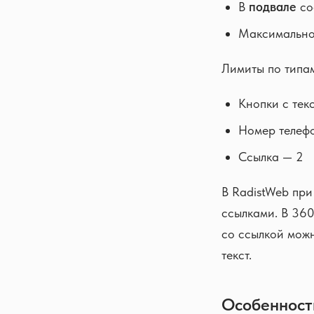
В
подвале
со
Максимально
Лимиты по типам
Кнопки с тек
Номер телеф
Ссылка — 2
В RadistWeb пр
ссылками. В 360
со ссылкой можн
текст.
Особенност