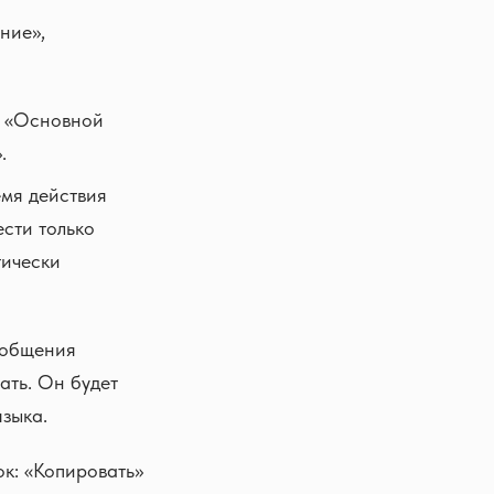
ние»,
е «Основной
.
емя действия
ести только
тически
ообщения
ать. Он будет
языка.
ок: «Копировать»