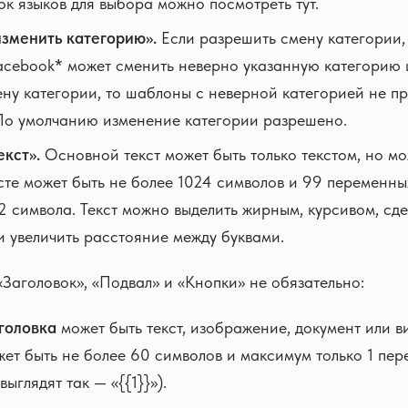
к языков для выбора можно посмотреть тут.
изменить категорию».
Если разрешить смену категории, 
cebook* может сменить неверно указанную категорию 
ену категории, то шаблоны с неверной категорией не п
По умолчанию изменение категории разрешено.
кст».
Основной текст может быть только текстом, но м
ксте может быть не более 1024 символов и 99 переменн
 2 символа. Текст можно выделить жирным, курсивом, сде
и увеличить расстояние между буквами.
«Заголовок», «Подвал» и «Кнопки» не обязательно:
головка
может быть текст, изображение, документ или в
жет быть не более 60 символов и максимум только 1 пе
ыглядят так — «{{1}}»).