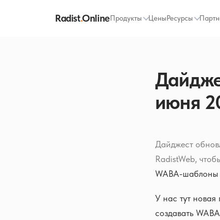
Radist
.
Online
Продукты
Цены
Ресурсы
Партн
Дайджес
июня 2
Дайджест обнов
RadistWeb, чтоб
WABA-шаблоны в
У нас тут новая
создавать WABA