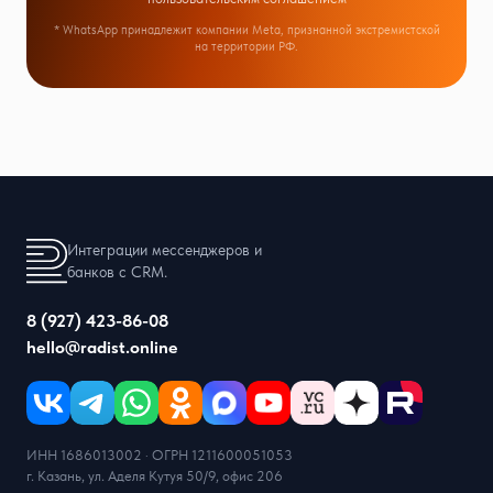
* WhatsApp принадлежит компании Meta, признанной экстремистской
на территории РФ.
Интеграции мессенджеров и
банков с CRM.
8 (927) 423-86-08
hello@radist.online
ИНН 1686013002 · ОГРН 1211600051053
г. Казань, ул. Аделя Кутуя 50/9, офис 206