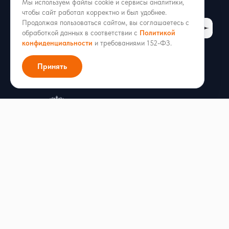
hello@radist.online
Мы используем файлы cookie и сервисы аналитики,
чтобы сайт работал корректно и был удобнее.
Продолжая пользоваться сайтом, вы соглашаетесь с
обработкой данных в соответствии с
Политикой
конфиденциальности
и требованиями 152-ФЗ.
Принять
ИНН 1686013002 · ОГРН 1211600051053
г. Казань, ул. Аделя Кутуя 50/9, офис 206
Входит в реестр российского ПО