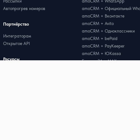
Рассылки
amoCRM + WhatsApp
Автопрогрев номеров
amoCRM + Официальный Wha
amoCRM + Вконтакте
amoCRM + Avito
Партнёрство
amoCRM + Одноклассники
Интеграторам
amoCRM + bePaid
Открытое API
amoCRM + PayKeeper
amoCRM + ЮKassa
Ресурсы
Битрикс24 + MAX
Битрикс24 + Telegram
Цены
Битрикс24 + WhatsApp
Блог
Битрикс24 + Официальный W
Кейсы
Битрикс24 + Вконтакте
Генератор QR-кода для WhatsApp
Битрикс24 + Avito
Генератор ссылок для WhatsApp
Radist.Online + Albato
Калькулятор стоимости WABA
Radist.Online + Part Soft
Radist.Online + Далион