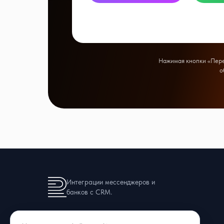
Нажимая кнопки «Перей
о
Интеграции мессенджеров и
банков с CRM.
8 (927) 423-86-08