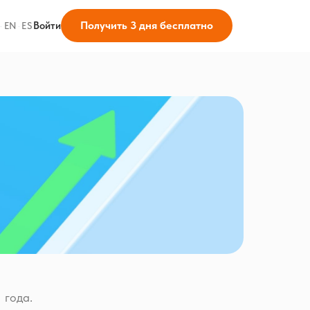
Получить 3 дня бесплатно
Войти
·
EN
·
ES
 года.