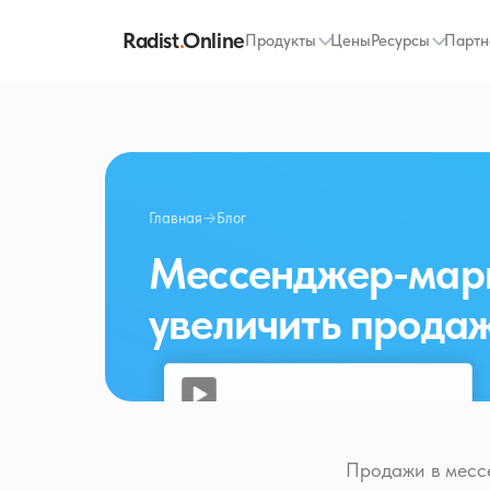
Radist
.
Online
Продукты
Цены
Ресурсы
Партн
Главная
→
Блог
Мессенджер-марк
увеличить прода
Продажи в мессен