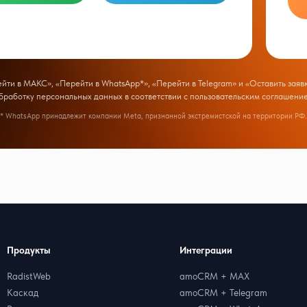
ти в МАКС», «Перейти в WhatsApp*», «Перейти в Telegram» и «Оставить заявк
бработку персональных данных в соответствии с
пользовательским соглашени
* WhatsApp принадлежит компании Meta, признанной экстремистской на территории РФ.
Продукты
Интеграции
RadistWeb
amoCRM + MAX
Каскад
amoCRM + Telegram