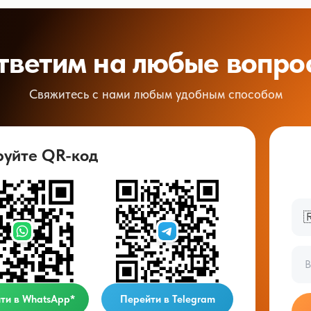
тветим на любые вопро
Свяжитесь с нами любым удобным способом
руйте QR-код

ти в WhatsApp*
Перейти в Telegram