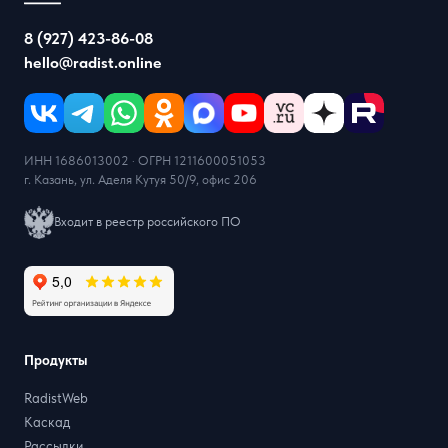
8 (927) 423-86-08
hello@radist.online
ИНН 1686013002 · ОГРН 1211600051053
г. Казань, ул. Аделя Кутуя 50/9, офис 206
Входит в реестр российского ПО
Продукты
RadistWeb
Каскад
Рассылки