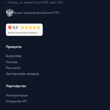
г. Казань, ул. Аделя Кутуя 50/9, офис 206
Входит в реестр российского ПО
Продукты
RadistWeb
Каскад
Рассылки
Автопрогрев номеров
Партнёрство
Интеграторам
Открытое API