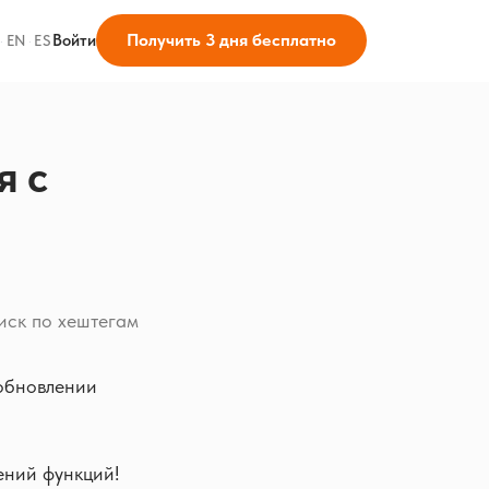
Получить 3 дня бесплатно
Войти
·
EN
·
ES
я с
иск по хештегам
обновлении
ений функций!