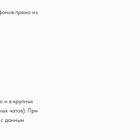
фонов прямо из
о и в крупных
ных чатов). При
я с данным