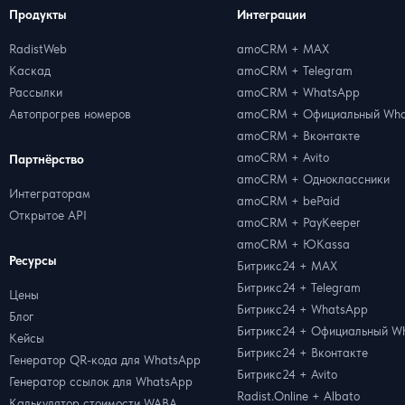
Продукты
Интеграции
RadistWeb
amoCRM + MAX
Каскад
amoCRM + Telegram
Рассылки
amoCRM + WhatsApp
Автопрогрев номеров
amoCRM + Официальный Wha
amoCRM + Вконтакте
amoCRM + Avito
Партнёрство
amoCRM + Одноклассники
Интеграторам
amoCRM + bePaid
Открытое API
amoCRM + PayKeeper
amoCRM + ЮKassa
Ресурсы
Битрикс24 + MAX
Битрикс24 + Telegram
Цены
Битрикс24 + WhatsApp
Блог
Битрикс24 + Официальный W
Кейсы
Битрикс24 + Вконтакте
Генератор QR-кода для WhatsApp
Битрикс24 + Avito
Генератор ссылок для WhatsApp
Radist.Online + Albato
Калькулятор стоимости WABA