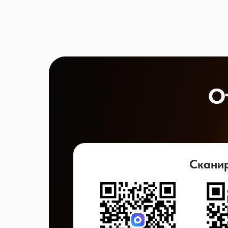
О
Скани