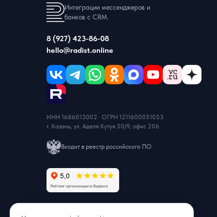
Интеграции мессенджеров и
банков с CRM.
8 (927) 423-86-08
hello@radist.online
ИНН 1686013002 · ОГРН 1211600051053
г. Казань, ул. Аделя Кутуя 50/9, офис 206
Входит в реестр российского ПО