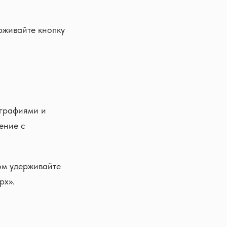
рживайте кнопку
ографиями и
ение с
ом удерживайте
рх».