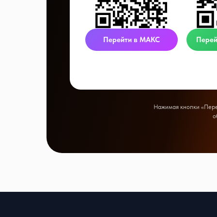
Перейти в МАКС
Перей
Нажимая кнопки «Перей
о