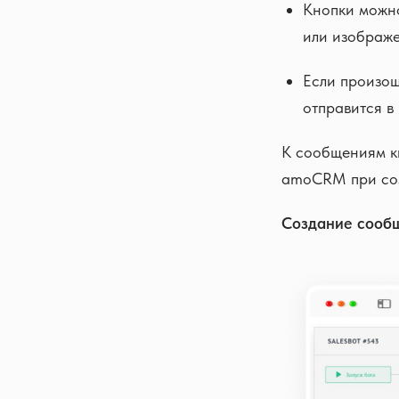
Кнопки можно
или изображе
Если произош
отправится в 
К сообщениям кн
amoCRM при соз
Создание сообщ