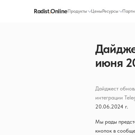
Radist
.
Online
Продукты
Цены
Ресурсы
Партн
Дайджес
июня 2
Дайджест обновл
интеграции Tel
20.06.2024 г.
Мы рады предст
кнопок в сообщ