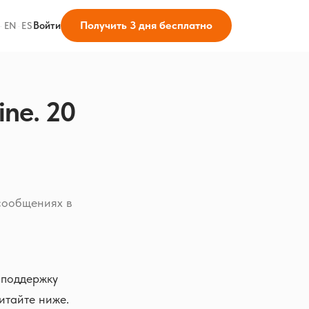
Получить 3 дня бесплатно
Войти
·
EN
·
ES
ne. 20
 сообщениях в
 поддержку
итайте ниже.