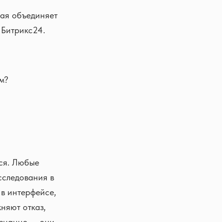
рая объединяет
 Битрикс24.
м?
ься. Любые
сследования в
 в интерфейсе,
няют отказ,
ознанно — они