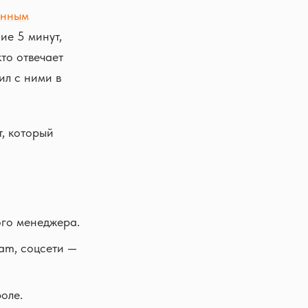
анным
ие 5 минут,
то отвечает
ил с ними в
т, который
ого менеджера.
ram, соцсети —
оле.