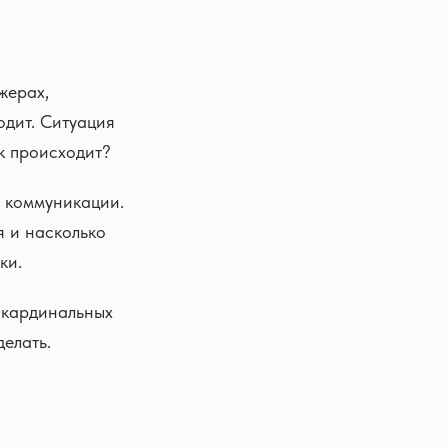
жерах,
одит. Ситуация
к происходит?
х коммуникации.
я и насколько
ки.
 кардинальных
делать.