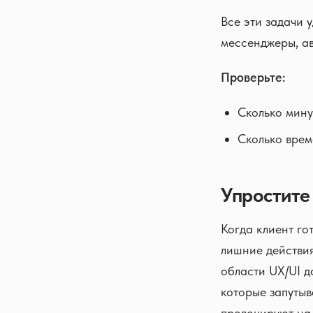
Все эти задачи 
мессенджеры, а
Проверьте:
Сколько мину
Сколько врем
Упростите 
Когда клиент го
лишние действия
области UX/UI д
которые запутыв
провоцируют на 