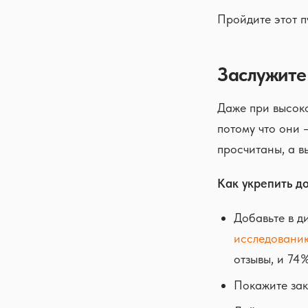
Пройдите этот п
Заслужите
Даже при высоко
потому что они 
просчитаны, а в
Как укрепить д
Добавьте в д
исследованию
отзывы, и 74%
Покажите зак