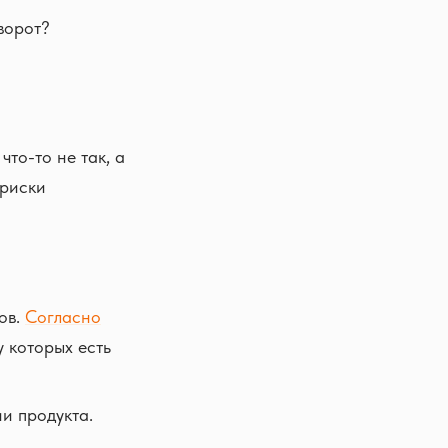
ворот?
то-то не так, а
 риски
ов.
Согласно
у которых есть
и продукта.