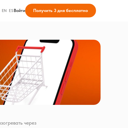
Получить 3 дня бесплатно
Войти
·
EN
·
ES
азогревать через