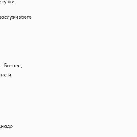
окупки.
 заслуживаете
. Бизнес,
ние и
«надо