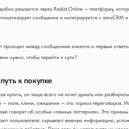
удобно решаются через Radist.Online — платформу, кото
втоматизирует сообщения и интегрируется с amoCRM и
т проходит между сообщением клиента и первым ответо
ени нужно, чтобы перейти к сути?
путь к покупке
тов купить, он чаще всего не хочет думать или разбират
 — поля, клики, ожидание — это тормоз переговоров. И
аже говорят об особых «темных паттернах». Это приемы
ают пользователя: скрывают важную информацию, услож
ненужные действия. Даже если вы используете их неос