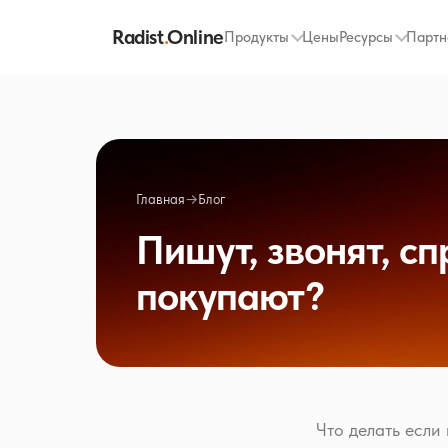
Radist
.
Online
Продукты
Цены
Ресурсы
Партн
Главная
→
Блог
Пишут, звонят, с
покупают?
Что делать если 